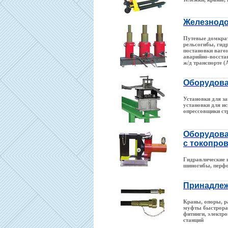
Железнодо
Путевые домкрат
рельсогибы, гид
постановки ваго
аварийно-восста
ж/д транспорте 
Оборудова
Установки для за
установки для и
опрессовщики ст
Оборудова
с токопро
Гидравлические 
шиногибы, перф
Принадле
Краны, опоры, р
муфты быстрора
фитинги, электр
станций