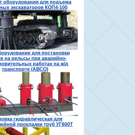
т оборудования для подъема
ных экскаваторов КОП4-100
орудование для постановки
в на рельсы при аварийно-
новительных работах на ж/д
транспорте (АВСО)
новка гидравлическая для
ейной прокладки труб УГ600Т