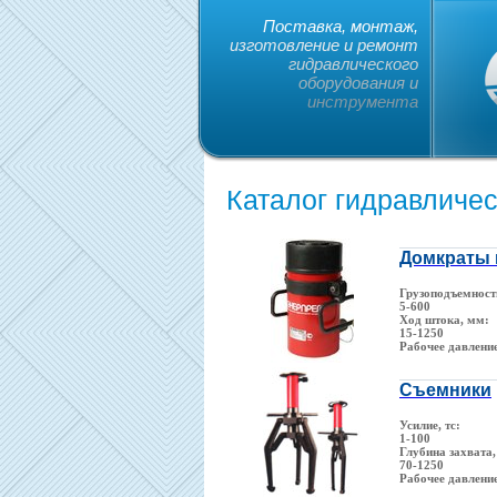
Поставка, монтаж,
изготовление и ремонт
гидравлического
оборудования и
инструмента
Каталог гидравличе
Домкраты 
Грузоподъемность
5-600
Ход штока, мм:
15-1250
Рабочее давлени
Съемники
Усилие, тс:
1-100
Глубина захвата,
70-1250
Рабочее давлени