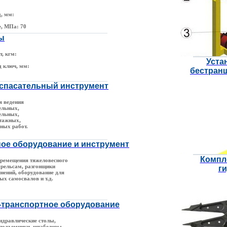
, мм:
е, МПа: 70
ы
, кгм:
Уста
д ключ, мм:
бестран
спасательный инструмент
я ведения
ельных,
ельных,
тажных,
ных работ.
ое оборудование и инструмент
Компл
еремещения тяжеловесного
 рельсам, разгонщики
г
нений, оборудование для
ых самосвалов и т.д.
транспортное оборудование
идравлические столы,
 подъемники, штабелеры