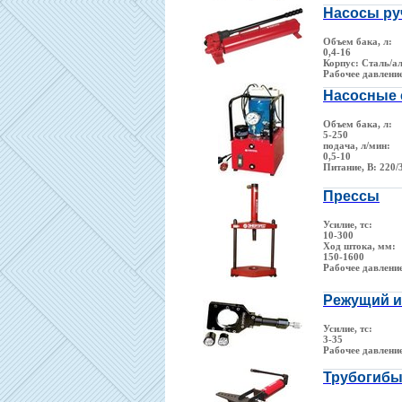
Насосы р
Объем бака, л:
0,4-16
Корпус: Сталь/а
Рабочее давлени
Насосные 
Объем бака, л:
5-250
подача, л/мин:
0,5-10
Питание, В: 220/
Прессы
Усилие, тс:
10-300
Ход штока, мм:
150-1600
Рабочее давлени
Режущий и
Усилие, тс:
3-35
Рабочее давлени
Трубогибы