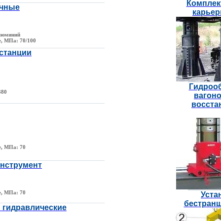
Комплек
учные
карьер
люминий
е, МПа: 70/100
станции
Гидрооб
380
вагоно
восста
е, МПа: 70
нструмент
е, МПа: 70
Уста
бестранш
 гидравлические