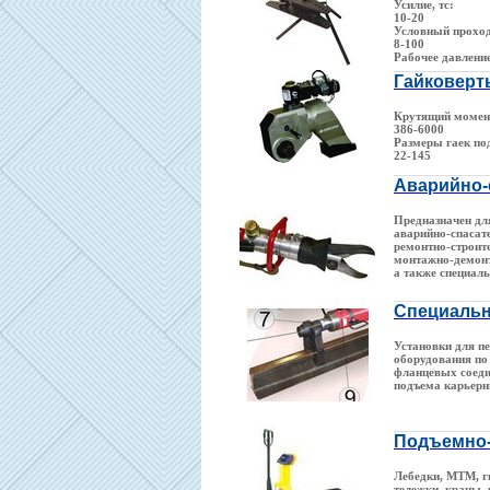
Усилие, тс:
10-20
Условный проход
8-100
Рабочее давлени
Гайковерт
Крутящий момент
386-6000
Размеры гаек по
22-145
Аварийно-
Предназначен дл
аварийно-спасат
ремонтно-строит
монтажно-демон
а также специаль
Специальн
Установки для п
оборудования по
фланцевых соеди
подъема карьерн
Подъемно-
Лебедки, МТМ, г
тележки, краны,