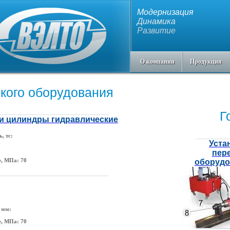
Модернизация
Динамика
Развитие
О компании
Продукция
ского оборудования
Г
и цилиндры гидравлические
, тс:
Уста
пер
е, МПа:
70
оборудов
 мм:
е, МПа: 70