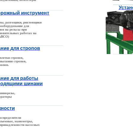
Устан
рожный инструмент
ы, разгощики, рихтовщики
рооборудование для
нов на рельсы при
новительных работах на
(АВСО)
ние для стропов
плетки стропов,
спытания стропов,
ропов.
ние для работы
водящими шинами
шинорезы,
ораторы
жности
аспределители
зъемные, манометры,
опринадлежности насосных