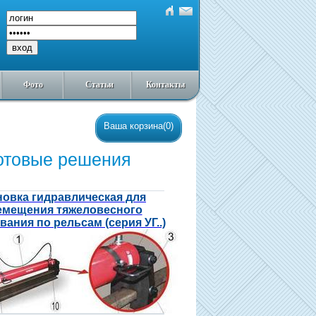
Фото
Статьи
Контакты
Ваша корзина(0)
отовые решения
новка гидравлическая для
емещения тяжеловесного
ания по рельсам (серия УГ..)